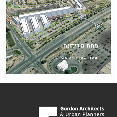
מתח"מ דימונה
צפה בפרוייקט