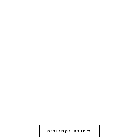
ג'יסר א-זרקא
חזרה לקטגוריה