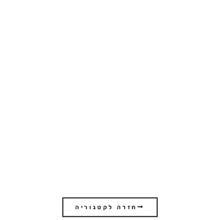
תכנית מתאר כוללנית
עילבון
חזרה לקטגוריה